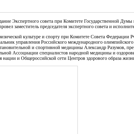
едание Экспертного совета при Комитете Государственной Думы 
ровел заместитель председателя экспертного совета и исполни
 физической культуре и спорту при Комитете Совета Федерации
чальник управления Российского международного олимпийского
становительной и спортивной медицины Александр Разумов, пр
льной Ассоциации специалистов народной медицины и оздоров
я нации и Общероссийской сети Центров здорового образа жизн