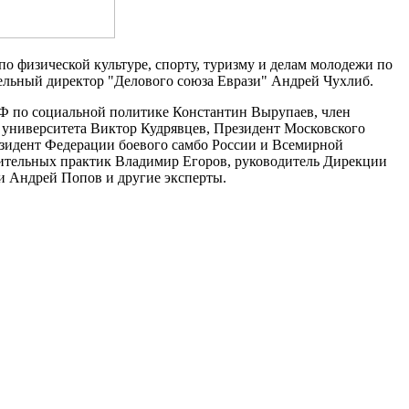
по физической культуре, спорту, туризму и делам молодежи по
тельный директор "Делового союза Еврази" Андрей Чухлиб.
 РФ по социальной политике Константин Вырупаев, член
 университета Виктор Кудрявцев, Президент Московского
езидент Федерации боевого самбо России и Всемирной
ительных практик Владимир Егоров, руководитель Дирекции
и Андрей Попов и другие эксперты.