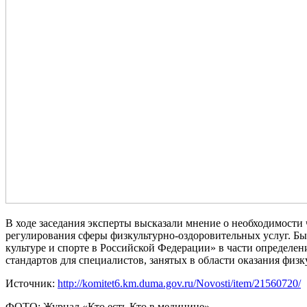
В ходе заседания эксперты высказали мнение о необходимости
регулирования сферы физкультурно-оздоровительных услуг. Б
культуре и спорте в Российской Федерации» в части определе
стандартов для специалистов, занятых в области оказания физк
Источник:
http://komitet6.km.duma.gov.ru/Novosti/item/21560720/
ФОТО: Журнал «Кто есть Кто в медицине»